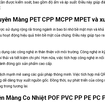
g cần được kiểm soát, bao gồm độ ẩm và áp suất. Điều này giúp đ
.
huyên Màng PET CPP MCPP MPET và xu 
 dụng rộng rãi trong ngành in bao bì nhờ bề mặt mịn và khả 
đều hoạt động hiệu quả trên bề mặt của chúng. Điều này giúp tạo ra
g dụng các công nghệ in thân thiện với môi trường. Công nghệ in 
í thải và tiết kiệm chi phí. Hơn nữa, việc tích hợp công nghệ in n
gành đóng gói sản phẩm cao cấp.
dịch mạnh mẽ sang các giải pháp thông minh. Việc tích hợp mã QR
g dễ dàng truy xuất nguồn gốc. Đồng thời, sự phát triển của công 
 trong tương lai.
n Màng Co Nhiệt POF PVC PP PE PC PE