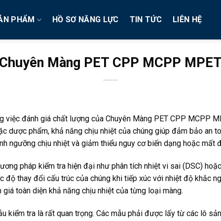
ẢN PHẨM
HỒ SƠ NĂNG LỰC
TIN TỨC
LIÊN HỆ
Chuyên Màng PET CPP MCPP MPE
rong việc đánh giá chất lượng của Chuyên Màng PET CPP MCPP M
c dược phẩm, khả năng chịu nhiệt của chúng giúp đảm bảo an toà
nh ngưỡng chịu nhiệt và giảm thiểu nguy cơ biến dạng hoặc mất đi 
ng pháp kiểm tra hiện đại như phân tích nhiệt vi sai (DSC) hoặc 
độ thay đổi cấu trúc của chúng khi tiếp xúc với nhiệt độ khắc n
 giá toàn diện khả năng chịu nhiệt của từng loại màng.
ẫu kiểm tra là rất quan trọng. Các mẫu phải được lấy từ các lô s