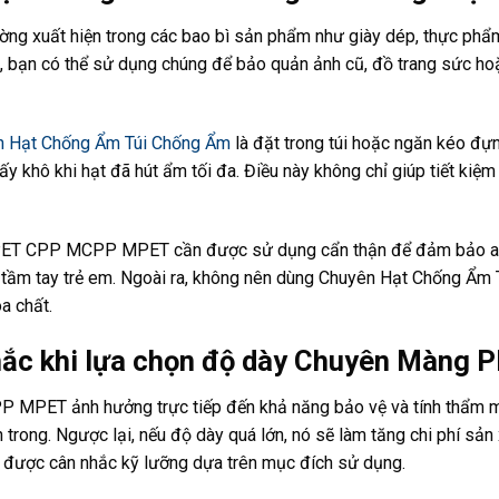
g xuất hiện trong các bao bì sản phẩm như giày dép, thực phẩ
, bạn có thể sử dụng chúng để bảo quản ảnh cũ, đồ trang sức hoặ
n Hạt Chống Ẩm Túi Chống Ẩm
là đặt trong túi hoặc ngăn kéo đự
y khô khi hạt đã hút ẩm tối đa. Điều này không chỉ giúp tiết kiệ
 PET CPP MCPP MPET cần được sử dụng cẩn thận để đảm bảo an to
xa tầm tay trẻ em. Ngoài ra, không nên dùng Chuyên Hạt Chống Ẩ
a chất.
nhắc khi lựa chọn độ dày Chuyên Màn
MPET ảnh hưởng trực tiếp đến khả năng bảo vệ và tính thẩm m
rong. Ngược lại, nếu độ dày quá lớn, nó sẽ làm tăng chi phí sản x
n được cân nhắc kỹ lưỡng dựa trên mục đích sử dụng.