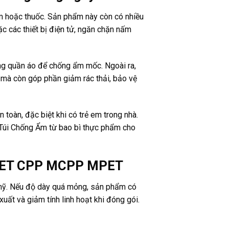
m hoặc thuốc. Sản phẩm này còn có nhiều
c các thiết bị điện tử, ngăn chặn nấm
ng quần áo để chống ẩm mốc. Ngoài ra,
m mà còn góp phần giảm rác thải, bảo vệ
àn, đặc biệt khi có trẻ em trong nhà.
m Túi Chống Ẩm từ bao bì thực phẩm cho
g PET CPP MCPP MPET
ỹ. Nếu độ dày quá mỏng, sản phẩm có
uất và giảm tính linh hoạt khi đóng gói.