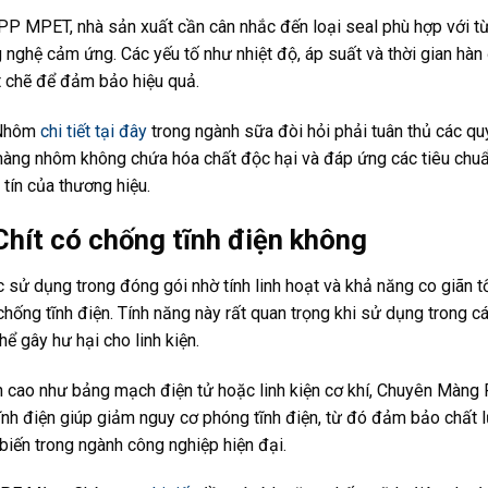
PET, nhà sản xuất cần cân nhắc đến loại seal phù hợp với từng 
 nghệ cảm ứng. Các yếu tố như nhiệt độ, áp suất và thời gian hàn
t chẽ để đảm bảo hiệu quả.
 Nhôm
chi tiết tại đây
trong ngành sữa đòi hỏi phải tuân thủ các qu
ng nhôm không chứa hóa chất độc hại và đáp ứng các tiêu chuẩn
tín của thương hiệu.
ít có chống tĩnh điện không
ử dụng trong đóng gói nhờ tính linh hoạt và khả năng co giãn 
hống tĩnh điện. Tính năng này rất quan trọng khi sử dụng trong 
hể gây hư hại cho linh kiện.
àn cao như bảng mạch điện tử hoặc linh kiện cơ khí, Chuyên M
tĩnh điện giúp giảm nguy cơ phóng tĩnh điện, từ đó đảm bảo chất 
biến trong ngành công nghiệp hiện đại.