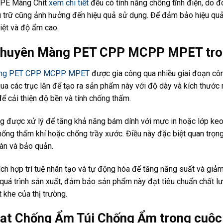
g PE Màng Chít
xem chi tiết
đều có tính năng chống tĩnh điện, do đ
 lưu trữ cũng ảnh hưởng đến hiệu quả sử dụng. Để đảm bảo hiệu q
hiệt và độ ẩm cao.
Chuyên Màng PET CPP MCPP MPET tron
ng PET CPP MCPP MPET
được gia công qua nhiều giai đoạn côn
qua các trục lăn để tạo ra sản phẩm này với độ dày và kích thư
để cải thiện độ bền và tính chống thấm.
ng được xử lý để tăng khả năng bám dính với mực in hoặc lớp keo
hống thấm khí hoặc chống trầy xước. Điều này đặc biệt quan trọn
oàn và bảo quản.
h hợp trí tuệ nhân tạo và tự động hóa để tăng năng suất và giảm c
 quá trình sản xuất, đảm bảo sản phẩm này đạt tiêu chuẩn chất lư
 khe của thị trường.
ạt Chống Ẩm Túi Chống Ẩm trong cuộc