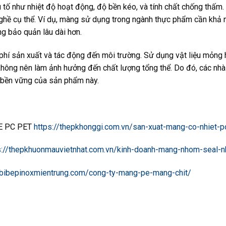
u tố như nhiệt độ hoạt động, độ bền kéo, và tính chất chống thấ
hề cụ thể. Ví dụ, màng sử dụng trong ngành thực phẩm cần khả n
ng bảo quản lâu dài hơn.
phí sản xuất và tác động đến môi trường. Sử dụng vật liệu mỏng 
y không nên làm ảnh hưởng đến chất lượng tổng thể. Do đó, các nh
h bền vững của sản phẩm này.
PE PC PET
https://thepkhonggi.com.vn/san-xuat-mang-co-nhiet-
s://thepkhuonmauvietnhat.com.vn/kinh-doanh-mang-nhom-seal-
etbibepinoxmientrung.com/cong-ty-mang-pe-mang-chit/