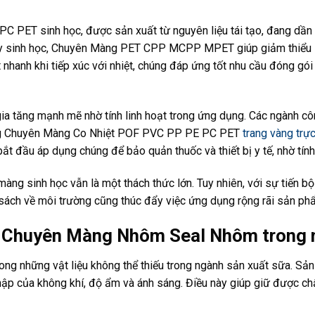
PET sinh học, được sản xuất từ nguyên liệu tái tạo, đang dần t
ủy sinh học, Chuyên Màng PET CPP MCPP MPET giúp giảm thiểu l
út nhanh khi tiếp xúc với nhiệt, chúng đáp ứng tốt nhu cầu đóng 
a tăng mạnh mẽ nhờ tính linh hoạt trong ứng dụng. Các ngành cô
ng Chuyên Màng Co Nhiệt POF PVC PP PE PC PET
trang vàng trự
t đầu áp dụng chúng để bảo quản thuốc và thiết bị y tế, nhờ tính
 màng sinh học vẫn là một thách thức lớn. Tuy nhiên, với sự tiến 
 sách về môi trường cũng thúc đẩy việc ứng dụng rộng rãi sản phẩ
g Chuyên Màng Nhôm Seal Nhôm trong 
g những vật liệu không thể thiếu trong ngành sản xuất sữa. S
hập của không khí, độ ẩm và ánh sáng. Điều này giúp giữ được ch