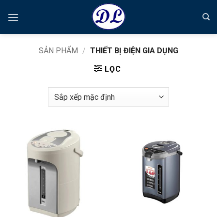
Bỏ
qua
nội
dung
SẢN PHẨM
/
THIẾT BỊ ĐIỆN GIA DỤNG
LỌC