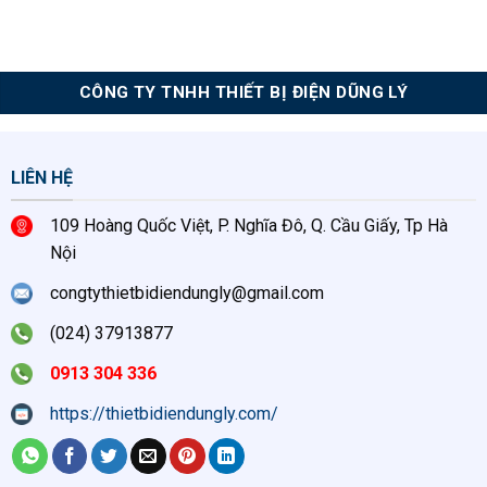
gốc
hiện
là:
tại
2.550.000₫.
là:
1.850.000₫.
CÔNG TY TNHH THIẾT BỊ ĐIỆN DŨNG LÝ
LIÊN HỆ
109 Hoàng Quốc Việt, P. Nghĩa Đô, Q. Cầu Giấy, Tp Hà
Nội
congtythietbidiendungly@gmail.com
(024) 37913877
0913 304 336
https://thietbidiendungly.com/