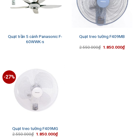
Quạt trần 5 cánh Panasonic F-
Quạt treo tường F409MB
60WWK-s
Giá
Giá
2.550.000
₫
1.850.000
₫
gốc
hiện
là:
tại
2.550.000₫.
là:
1.850.
-27%
Quạt treo tường F409MG
Giá
Giá
2.550.000
₫
1.850.000
₫