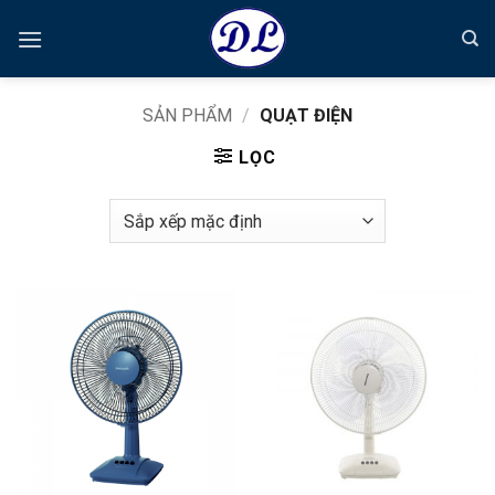
Bỏ
qua
nội
dung
SẢN PHẨM
/
QUẠT ĐIỆN
LỌC