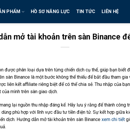
ẢN PHẨM
HỒ SƠ NĂNG LỰC
TIN TỨC
LIÊN HỆ
ẫn mở tài khoản trên sàn Binance đ
 còn được phân loại dựa trên từng chiến dịch cụ thể, giúp bạn biết
ên sàn Binance là một bước không thể thiếu để bắt đầu tham gia 
ợc liên kết affiliate riêng biệt để có thể chia sẻ. Thu nhập của bạ
t của mình trên sàn giao dịch.
hể mang lại nguồn thu nhập đáng kể. Hãy lưu ý rằng để thành công 
dùng phù hợp với lĩnh vực đầu tư tiền điện tử. Sự kết hợp giữa ki
iến dịch. Hướng dẫn mở tài khoản trên sàn Binance
xem chi tiết
gi
quả.