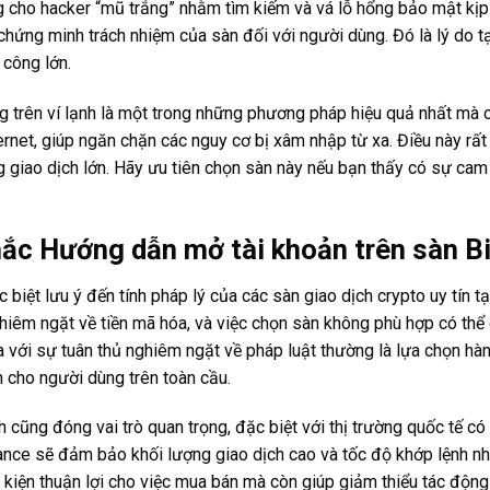
g cho hacker “mũ trắng” nhằm tìm kiếm và vá lỗ hổng bảo mật kịp
hứng minh trách nhiệm của sàn đối với người dùng. Đó là lý do tạ
 công lớn.
ng trên ví lạnh là một trong những phương pháp hiệu quả nhất mà c
nternet, giúp ngăn chặn các nguy cơ bị xâm nhập từ xa. Điều này rấ
ng giao dịch lớn. Hãy ưu tiên chọn sàn này nếu bạn thấy có sự cam
hắc Hướng dẫn mở tài khoản trên sàn B
 biệt lưu ý đến tính pháp lý của các sàn giao dịch crypto uy tín tạ
hiêm ngặt về tiền mã hóa, và việc chọn sàn không phù hợp có thể
a với sự tuân thủ nghiêm ngặt về pháp luật thường là lựa chọn h
 cho người dùng trên toàn cầu.
 cũng đóng vai trò quan trọng, đặc biệt với thị trường quốc tế có
ance sẽ đảm bảo khối lượng giao dịch cao và tốc độ khớp lệnh nh
kiện thuận lợi cho việc mua bán mà còn giúp giảm thiểu tác động g