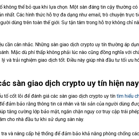
tố không thể bỏ qua khi lựa chọn. Một sàn đáng tin cậy thường có
n nhất. Các hình thức hỗ trợ đa dạng như email, trò chuyện trực ti
người dùng trên toàn thế giới. Sự tận tâm trong hỗ trợ không chỉ 
iều cần cân nhắc. Những sàn giao dịch crypto uy tín thường áp dụ
 sánh. Mặc dù phí thấp không phải lúc nào cũng đồng nghĩa với ch
lý và trải nghiệm giao dịch tốt. Điều này giúp nhà đầu tư tối ưu 
ác sàn giao dịch crypto uy tín hiện nay
 tố cốt lõi để đánh giá các sàn giao dịch crypto uy tín
tìm hiểu ch
để đảm bảo rằng thông tin cá nhân và tài sản của người dùng đượ
giúp tăng cường lớp bảo mật, ngăn chặn nguy cơ truy cập trái ph
âm cho nhà đầu tư khi sử dụng sàn này.
m tra và nâng cấp hệ thống để đảm bảo khả năng phòng chống các