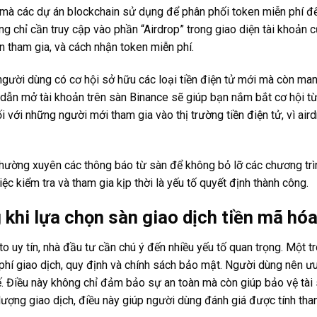
mà các dự án blockchain sử dụng để phân phối token miễn phí đế
ng chỉ cần truy cập vào phần “Airdrop” trong giao diện tài khoản 
ện tham gia, và cách nhận token miễn phí.
gười dùng có cơ hội sở hữu các loại tiền điện tử mới mà còn mang 
dẫn mở tài khoản trên sàn Binance sẽ giúp bạn nắm bắt cơ hội t
i với những người mới tham gia vào thị trường tiền điện tử, vì air
thường xuyên các thông báo từ sàn để không bỏ lỡ các chương trìn
ệc kiểm tra và tham gia kịp thời là yếu tố quyết định thành công.
 khi lựa chọn sàn giao dịch tiền mã hó
 uy tín, nhà đầu tư cần chú ý đến nhiều yếu tố quan trọng. Một tr
phí giao dịch, quy định và chính sách bảo mật. Người dùng nên 
tế. Điều này không chỉ đảm bảo sự an toàn mà còn giúp bảo vệ tài s
lượng giao dịch, điều này giúp người dùng đánh giá được tính tha