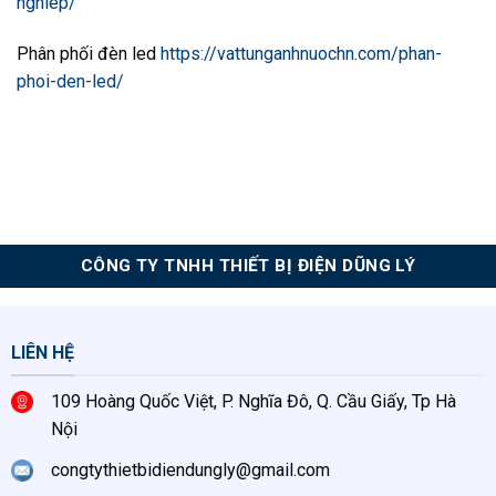
nghiep/
Phân phối đèn led
https://vattunganhnuochn.com/phan-
phoi-den-led/
CÔNG TY TNHH THIẾT BỊ ĐIỆN DŨNG LÝ
LIÊN HỆ
109 Hoàng Quốc Việt, P. Nghĩa Đô, Q. Cầu Giấy, Tp Hà
Nội
congtythietbidiendungly@gmail.com