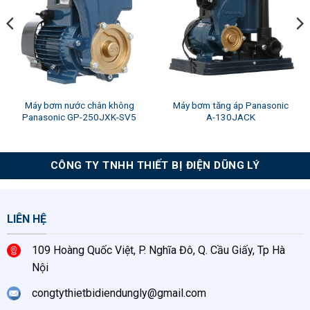
Máy bơm nước chân không
Máy bơm tăng áp Panasonic
Panasonic GP-250JXK-SV5
A-130JACK
CÔNG TY TNHH THIẾT BỊ ĐIỆN DŨNG LÝ
LIÊN HỆ
109 Hoàng Quốc Việt, P. Nghĩa Đô, Q. Cầu Giấy, Tp Hà
Nội
congtythietbidiendungly@gmail.com