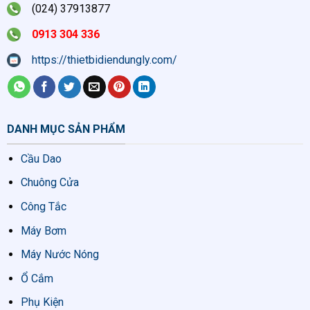
(024) 37913877
0913 304 336
https://thietbidiendungly.com/
DANH MỤC SẢN PHẨM
Cầu Dao
Chuông Cửa
Công Tắc
Máy Bơm
Máy Nước Nóng
Ổ Cắm
Phụ Kiện