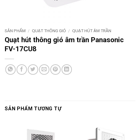
SẢN PHẨM
/
QUẠT THÔNG GIÓ
/
QUẠT HÚT ÂM TRẦN
Quạt hút thông gió âm trần Panasonic
FV-17CU8
SẢN PHẨM TƯƠNG TỰ