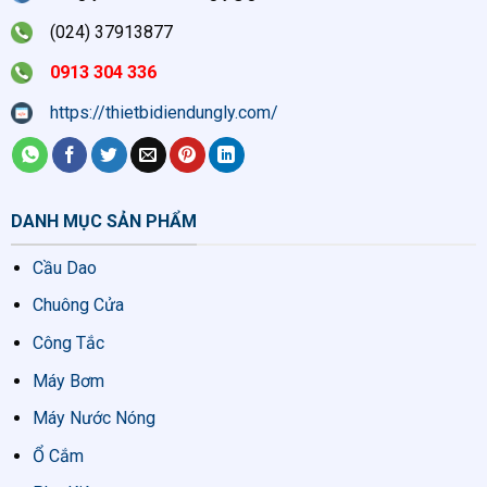
(024) 37913877
0913 304 336
https://thietbidiendungly.com/
DANH MỤC SẢN PHẨM
Cầu Dao
Chuông Cửa
Công Tắc
Máy Bơm
Máy Nước Nóng
Ổ Cắm