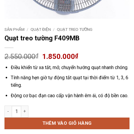
SẢN PHẨM
/
QUẠT ĐIỆN
/
QUẠT TREO TƯỜNG
Quạt treo tường F409MB
Giá
Giá
2.550.000
₫
1.850.000
₫
gốc
hiện
Điều khiển từ xa tắt, mở, chuyển hướng quạt nhanh chóng.
là:
tại
2.550.000₫.
là:
Tính năng hẹn giờ tự động tắt quạt tại thời điểm từ 1, 3, 6
1.850.000₫.
tiếng.
Động cơ bạc đạn cao cấp vận hành êm ái, có độ bền cao.
Quạt treo tường F409MB số lượng
THÊM VÀO GIỎ HÀNG