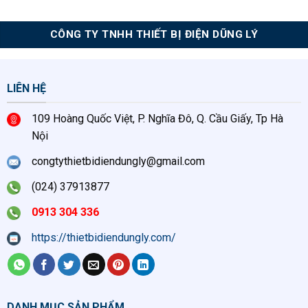
0.000₫.
CÔNG TY TNHH THIẾT BỊ ĐIỆN DŨNG LÝ
LIÊN HỆ
109 Hoàng Quốc Việt, P. Nghĩa Đô, Q. Cầu Giấy, Tp Hà
Nội
congtythietbidiendungly@gmail.com
(024) 37913877
0913 304 336
https://thietbidiendungly.com/
DANH MỤC SẢN PHẨM