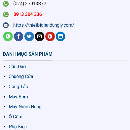
(024) 37913877
0913 304 336
https://thietbidiendungly.com/
DANH MỤC SẢN PHẨM
Cầu Dao
Chuông Cửa
Công Tắc
Máy Bơm
Máy Nước Nóng
Ổ Cắm
Phụ Kiện