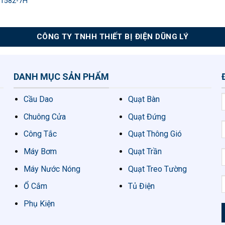
1582-7H
CÔNG TY TNHH THIẾT BỊ ĐIỆN DŨNG LÝ
DANH MỤC SẢN PHẨM
Cầu Dao
Quạt Bàn
Chuông Cửa
Quạt Đứng
Công Tắc
Quạt Thông Gió
Máy Bơm
Quạt Trần
Máy Nước Nóng
Quạt Treo Tường
Ổ Cắm
Tủ Điện
Phụ Kiện