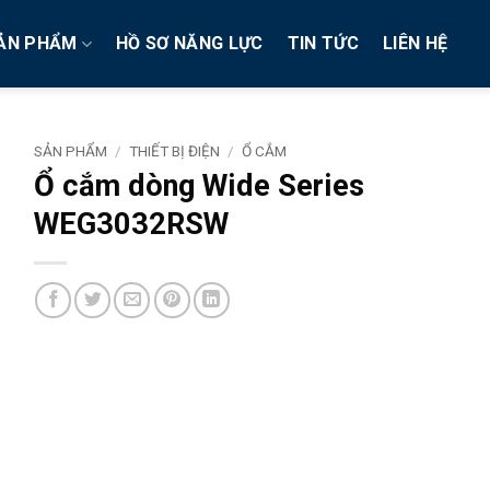
ẢN PHẨM
HỒ SƠ NĂNG LỰC
TIN TỨC
LIÊN HỆ
SẢN PHẨM
/
THIẾT BỊ ĐIỆN
/
Ổ CẮM
Ổ cắm dòng Wide Series
WEG3032RSW