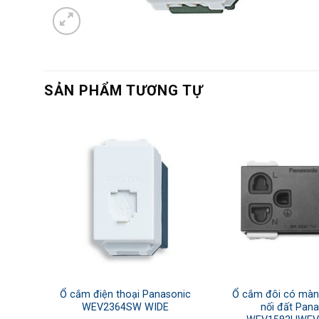
SẢN PHẨM TƯƠNG TỰ
e
Ổ cắm điện thoại Panasonic
Ổ cắm đôi có màn
WEV2364SW WIDE
nối đất Pan