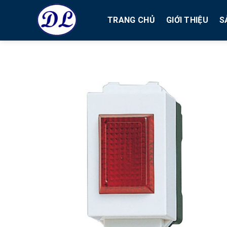
Bỏ
qua
TRANG CHỦ
GIỚI THIỆU
S
nội
dung