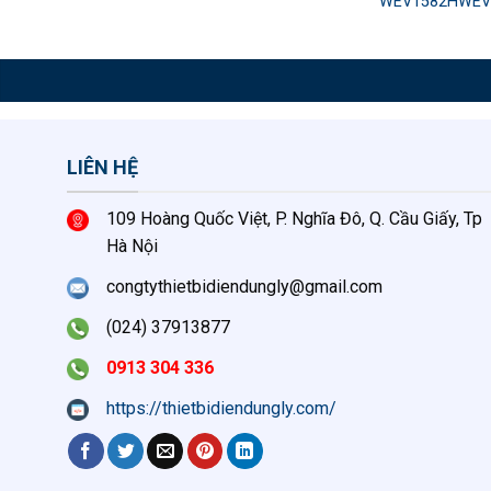
7SW
WEV1582HWEV
LIÊN HỆ
109 Hoàng Quốc Việt, P. Nghĩa Đô, Q. Cầu Giấy, Tp
Hà Nội
congtythietbidiendungly@gmail.com
(024) 37913877
0913 304 336
https://thietbidiendungly.com/