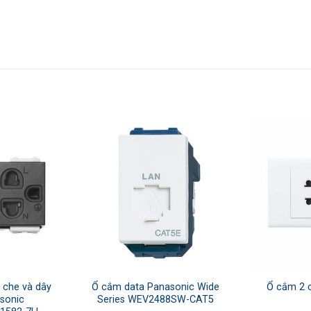
 che và dây
Ổ cắm data Panasonic Wide
Ổ cắm 2 
asonic
Series WEV2488SW-CAT5