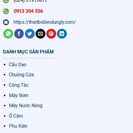
(024) 37913877
0913 304 336
https://thietbidiendungly.com/
DANH MỤC SẢN PHẨM
Cầu Dao
Chuông Cửa
Công Tắc
Máy Bơm
Máy Nước Nóng
Ổ Cắm
Phụ Kiện