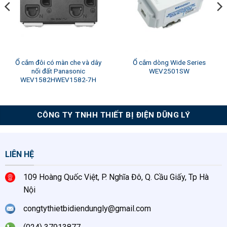
Ổ cắm đôi có màn che và dây
Ổ cắm dòng Wide Series
nối đất Panasonic
WEV2501SW
WEV1582HWEV1582-7H
CÔNG TY TNHH THIẾT BỊ ĐIỆN DŨNG LÝ
LIÊN HỆ
109 Hoàng Quốc Việt, P. Nghĩa Đô, Q. Cầu Giấy, Tp Hà
Nội
congtythietbidiendungly@gmail.com